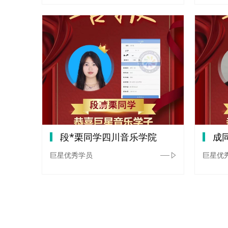
段*栗同学四川音乐学院
成
巨星优秀学员
巨星优