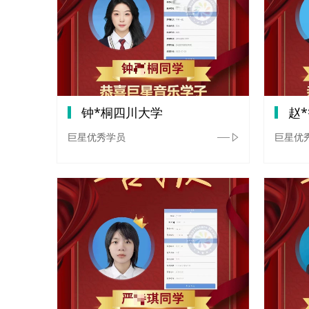
钟*桐四川大学
赵
巨星优秀学员
巨星优