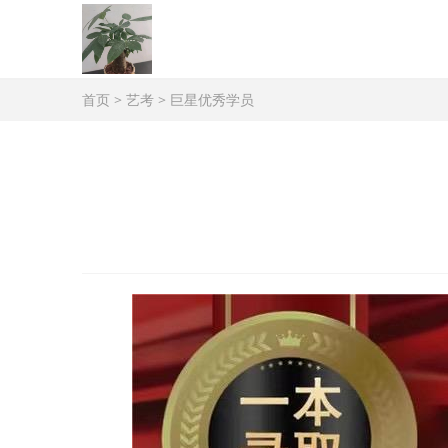
首页
>
艺考
>
巨星优秀学员