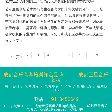
艺考生集训前的三个忠告,关系到能否顺利考取大学
艺考生集训是艺术类高考生在备考阶段非常关键的环节，以下是
针对艺考生集训前的三个忠告的解读：1. 认真选择集训机构： -
艺考集训机构的选择关系到学生的学习效果和未来发展，因此要
慎重考虑。 - 需要调查机构的师资力量、教学质量、历年成绩等，
确保机构的专业性和可靠性。 - 父母和孩子应该共同参与决策过
程，不要盲...
2
3
4
5
6
7
下一页
上一页
1
成都音乐高考培训知名品牌，——成都巨星音乐
艺考
关于我们
/
艺考课程
/
艺考师资
/
艺考
/
新闻动态
/
联系我
们
/
电话：
19113452049
Copyright © 2022 成都音乐高考培训知名品牌，——成都巨星音乐
艺考 All Rights Reserved.
XML地图