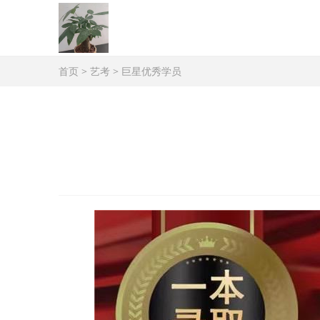
首页
>
艺考
>
巨星优秀学员