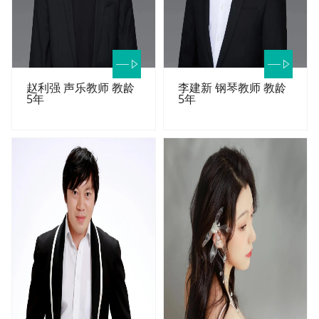
赵利强 声乐教师 教龄
李建新 钢琴教师 教龄
5年
5年