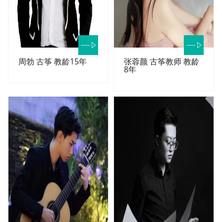
周勃 古筝 教龄15年
张蓉颜 古筝教师 教龄
8年