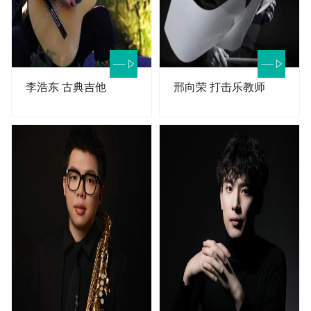
李浩东 古典吉他
邢向荣 打击乐教师