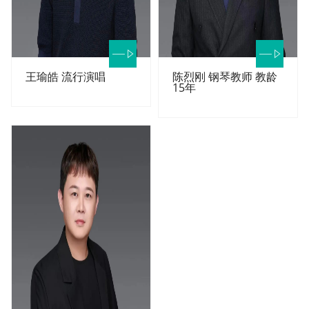
王瑜皓 流行演唱
陈烈刚 钢琴教师 教龄
15年