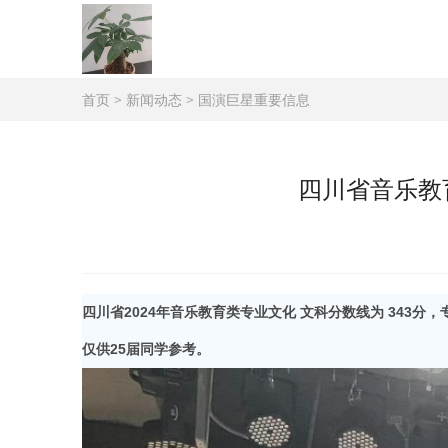
首页
>
新闻动态
>
国演巨星重要信息
四川省音乐教
四川省2024
年
音乐教育类
专业文化
文科分数线
为 343分，
仅供25
届
同学参考。